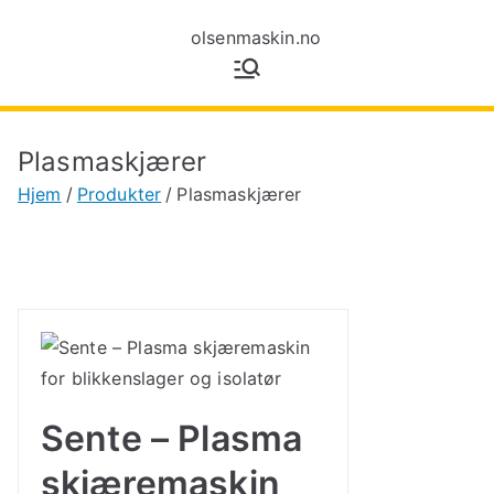
olsenmaski
Maskiner for
tynnplatebearbeiding
n.no
Plasmaskjærer
Hjem
Produkter
Plasmaskjærer
Sente – Plasma
skjæremaskin