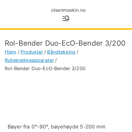
olsenmaski
Maskiner for
tynnplatebearbeiding
n.no
Rol-Bender Duo-EcO-Bender 3/200
Hjem
Produkter
Båndtekking
Rulleknekkeapparater
Rol-Bender Duo-EcO-Bender 3/200
Bøyer fra 0°-90°, bøyehøyde 5-200 mm