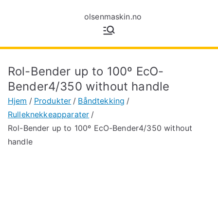
olsenmaski
Maskiner for
tynnplatebearbeiding
n.no
Rol-Bender up to 100º EcO-
Bender4/350 without handle
Hjem
Produkter
Båndtekking
Rulleknekkeapparater
Rol-Bender up to 100º EcO-Bender4/350 without
handle