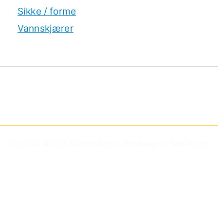
Sikke / forme
Vannskjærer
Copyright © 2021
olsenmaskin.no
. Webdesign av
Web Norge
.