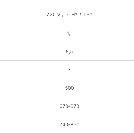
230 V / 50Hz / 1 Ph
1,1
8,5
7
500
670-870
240-850