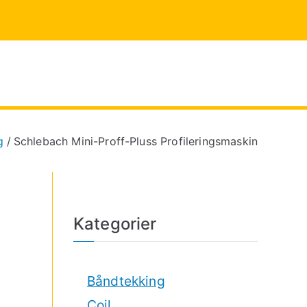
n.no
eiding
g
Schlebach Mini-Proff-Pluss Profileringsmaskin
Kategorier
Båndtekking
Coil