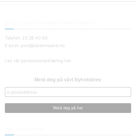
KJELL OLSEN MASKINFORRETNING AS
Telefon: 23 26 40 60
E-post:
post@olsenmaskin.no
Les vår personvernerklæring her
Meld deg på vårt Nyhetsbrev
Søk i websidene