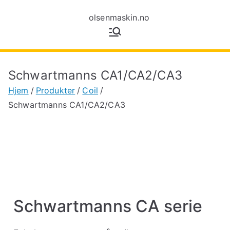
olsenmaski
Maskiner for
tynnplatebearbeiding
n.no
Schwartmanns CA1/CA2/CA3
Hjem
Produkter
Coil
Schwartmanns CA1/CA2/CA3
Schwartmanns CA serie