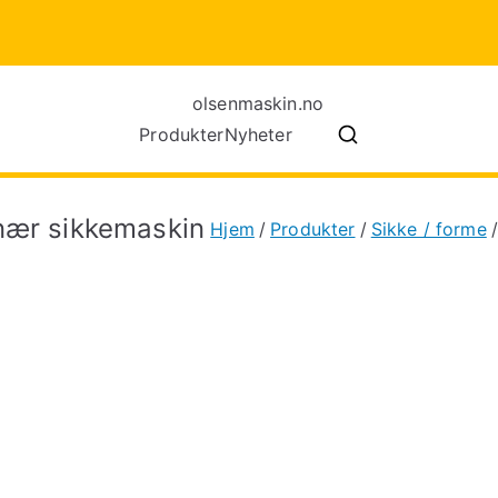
olsenmaski
Produkter
Nyheter
Maskiner for tynnplatebearb
nær sikkemaskin
Hjem
Produkter
Sikke / forme