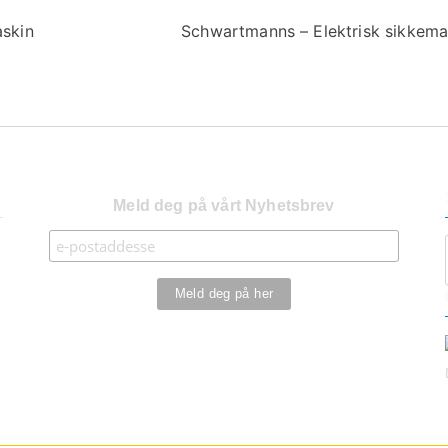
askin
Schwartmanns – Elektrisk sikkema
Meld deg på vårt Nyhetsbrev