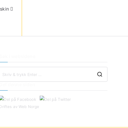
skin
Søk i websidene
Del denne siden
Driftes av
Web Norge