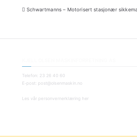
Schwartmanns – Motorisert stasjonær sikkem
KJELL OLSEN MASKINFORRETNING AS
Telefon: 23 26 40 60
E-post:
post@olsenmaskin.no
Les vår personvernerklæring her