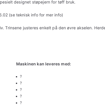
esielt designet støpejern for tøff bruk.
2 (se teknisk info for mer info)
v. Trinsene justeres enkelt på den øvre akselen. Herd
Maskinen kan leveres med:
?
?
?
?
?