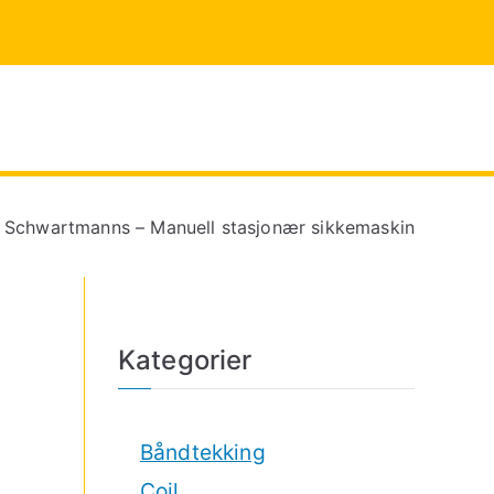
n.no
eiding
Schwartmanns – Manuell stasjonær sikkemaskin
Kategorier
Båndtekking
Coil