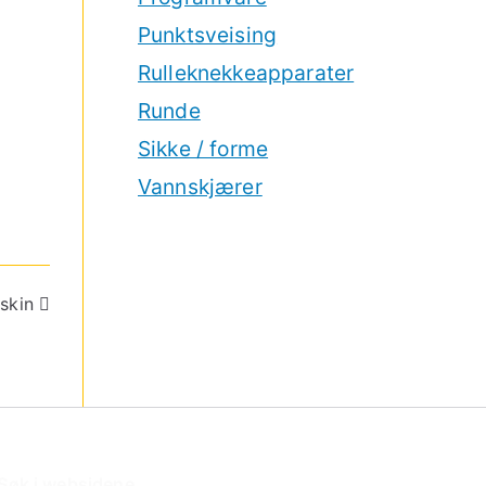
Punktsveising
Rulleknekkeapparater
Runde
Sikke / forme
Vannskjærer
skin
Søk i websidene